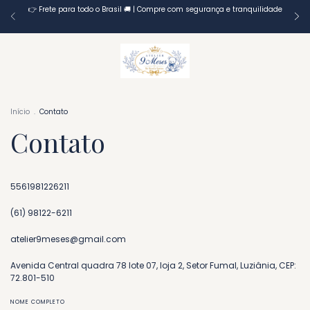
👉 Frete para todo o Brasil 🚚 | Compre com segurança e tranquilidade
Início
.
Contato
Contato
5561981226211
(61) 98122-6211
atelier9meses@gmail.com
Avenida Central quadra 78 lote 07, loja 2, Setor Fumal, Luziânia, CEP:
72.801-510
NOME COMPLETO