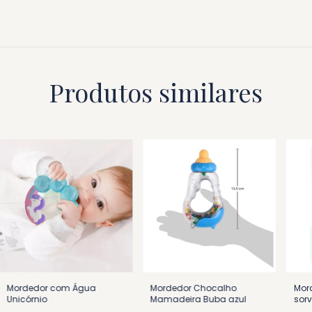
Produtos similares
Mordedor com Água
Mordedor Chocalho
Mor
Unicórnio
Mamadeira Buba azul
sorv