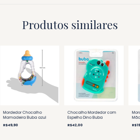
Produtos similares
Mordedor Chocalho
Chocalho Mordedor com
Mor
Mamadeira Buba azul
Espelho Dino Buba
Mão
R$49,90
R$42,00
R$19