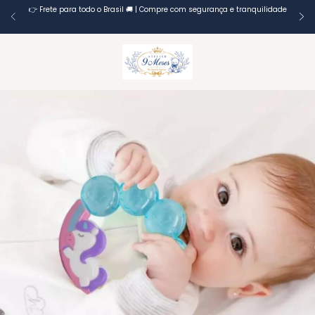
👉 Frete para todo o Brasil 🚚 | Compre com segurança e tranquilidade