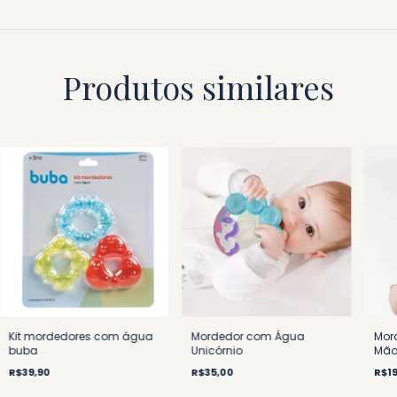
Produtos similares
Kit mordedores com água
Mordedor com Água
Mor
buba
Unicórnio
Mão
R$39,90
R$35,00
R$19