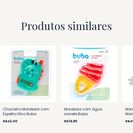
Produtos similares
Chocalho Mordedor com
Mordedor com água
Mor
Espelho Dino Buba
sorvete Buba
Mam
R$42,00
R$19,90
R$4